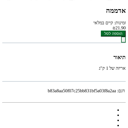
אדממה
זמינות: קיים במלאי
₪21.90
הוספה לסל
תיאור
אריזה של 1 ק"ג
דגם:
b83a8aa50f07c25bb831bf5a03f8a2aa