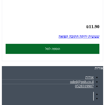
₪11.90
שעועית ירוקה חתוכה קפואה
הוספה לסל
אודות
אודות
oded@pnh.co.il
0528319907