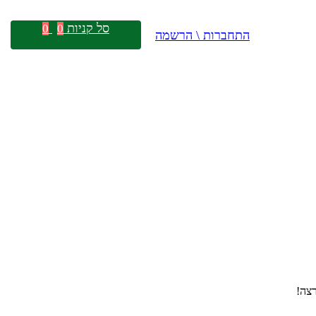
סל קניות
0
0
התחברות \ הרשמה
צה!