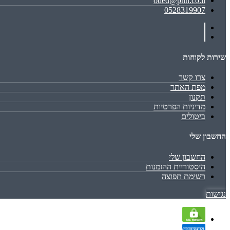
oded@pnh.co.il
0528319907
שירות לקוחות
צרו קשר
מפת האתר
תקנון
מדיניות הפרטיות
ביטולים
החשבון שלי
החשבון שלי
היסטוריית ההזמנות
רשימת תפוצה
נגישות