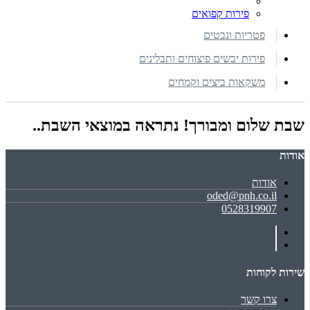
פירות קפואים
פטריות ונבטים
פירות יבשים פיצוחים ותבלינים
משקאות ביצים וקמחים
שבת שלום ומבורך! נתראה במוצאי השבת..
אודות
אודות
oded@pnh.co.il
0528319907
שירות לקוחות
צרו קשר