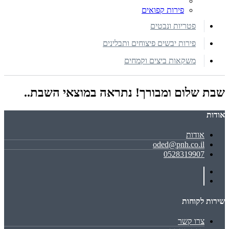
פירות קפואים
פטריות ונבטים
פירות יבשים פיצוחים ותבלינים
משקאות ביצים וקמחים
שבת שלום ומבורך! נתראה במוצאי השבת..
אודות
אודות
oded@pnh.co.il
0528319907
שירות לקוחות
צרו קשר