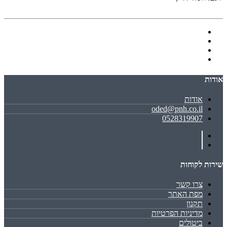
אודות
אודות
oded@pnh.co.il
0528319907
שירות לקוחות
צרו קשר
מפת האתר
תקנון
מדיניות הפרטיות
ביטולים