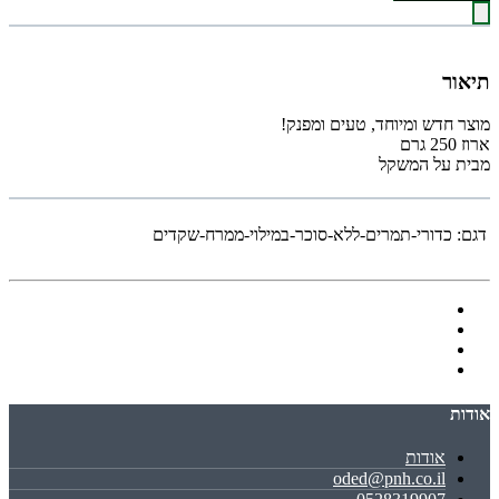
תיאור
מוצר חדש ומיוחד, טעים ומפנק!
ארוז 250 גרם
מבית על המשקל
דגם:
כדורי-תמרים-ללא-סוכר-במילוי-ממרח-שקדים
אודות
אודות
oded@pnh.co.il