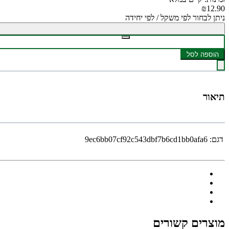
₪12.90
ניתן לבחור לפי משקל / לפי יחידה
הוספה לסל
תיאור
דגם:
9ec6bb07cf92c543dbf7b6cd1bb0afa6
מוצרים קשורים