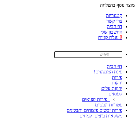
מוצר נוסף בהצלחה
קטגוריות
צרו קשר
דף הבית
החשבון שלי
0
עגלת קניות
דף הבית
פינת המבצעים!
פירות
ירקות
ירקות עלים
קפואים
- פירות קפואים
פטריות ונבטים
פירות יבשים פיצוחים ותבלינים
משקאות ביצים וקמחים