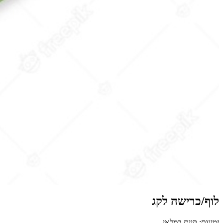
לוף/כרישה לקג
זמינות: קיים במלאי