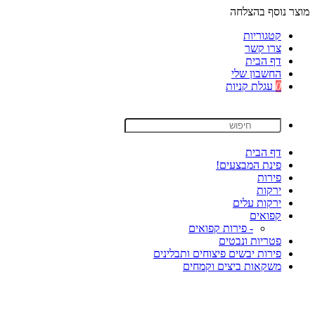
מוצר נוסף בהצלחה
קטגוריות
צרו קשר
דף הבית
החשבון שלי
0
עגלת קניות
דף הבית
פינת המבצעים!
פירות
ירקות
ירקות עלים
קפואים
- פירות קפואים
פטריות ונבטים
פירות יבשים פיצוחים ותבלינים
משקאות ביצים וקמחים