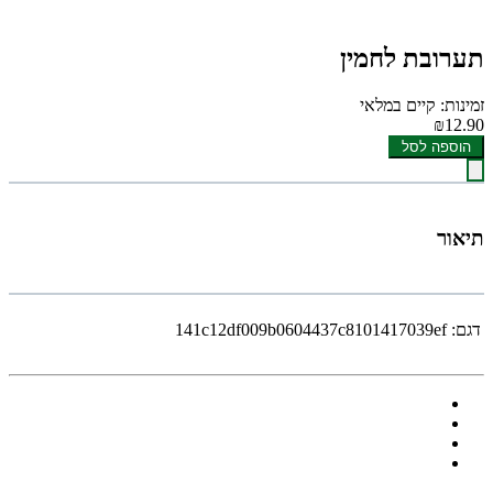
תערובת לחמין
זמינות: קיים במלאי
₪12.90
הוספה לסל
תיאור
דגם:
141c12df009b0604437c8101417039ef