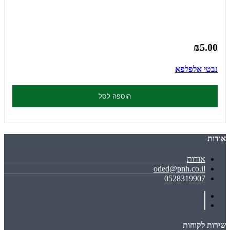
₪5.00
נבטי אלפלפא
הוספה לסל
אודות
אודות
oded@pnh.co.il
0528319907
שירות לקוחות