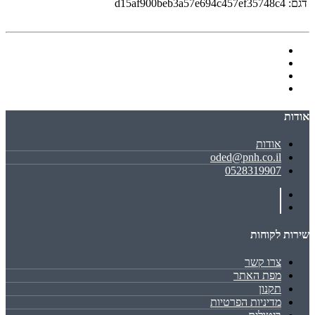
דגם:
d15af900beb3a57e694c457ef35748c4
אודות
אודות
oded@pnh.co.il
0528319907
שירות לקוחות
צרו קשר
מפת האתר
תקנון
מדיניות הפרטיות