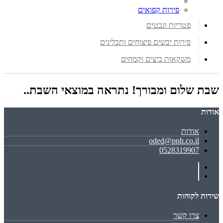
פירות קפואים
פטריות ונבטים
פירות יבשים פיצוחים ותבלינים
משקאות ביצים וקמחים
שבת שלום ומבורך! נתראה במוצאי השבת..
אודות
אודות
oded@pnh.co.il
0528319907
שירות לקוחות
צרו קשר