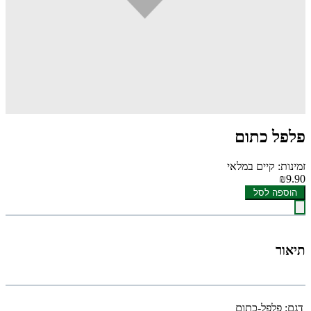
פלפל כתום
זמינות: קיים במלאי
₪9.90
הוספה לסל
תיאור
דגם:
פלפל-כתום