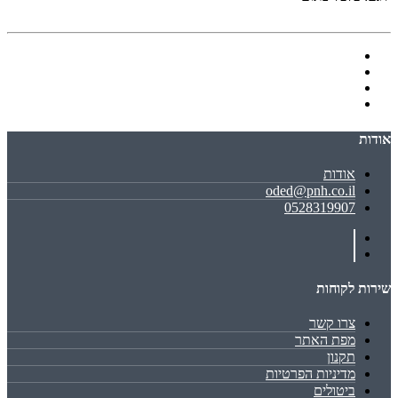
אודות
אודות
oded@pnh.co.il
0528319907
שירות לקוחות
צרו קשר
מפת האתר
תקנון
מדיניות הפרטיות
ביטולים