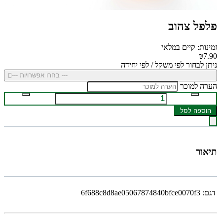
פלפל צהוב
זמינות: קיים במלאי
₪7.90
ניתן לבחור לפי משקל / לפי יחידה
--- בחרו אפשרויות ---
הערה למוכר
הוספה לסל
תיאור
דגם:
6f688c8d8ae05067874840bfce0070f3