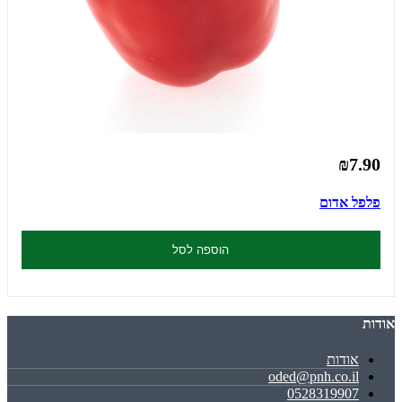
₪7.90
פלפל אדום
הוספה לסל
אודות
אודות
oded@pnh.co.il
0528319907