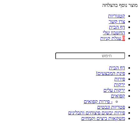
מוצר נוסף בהצלחה
קטגוריות
צרו קשר
דף הבית
החשבון שלי
0
עגלת קניות
דף הבית
פינת המבצעים!
פירות
ירקות
ירקות עלים
קפואים
- פירות קפואים
פטריות ונבטים
פירות יבשים פיצוחים ותבלינים
משקאות ביצים וקמחים