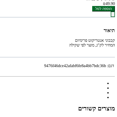
₪49.90
הוספה לסל
תיאור
קבבוני אנטריקוט פרימיום
המחיר לק"ג, מוצר לפי שקילה
דגם:
9476f46dce42afabf6fe8a4bb7bdc36b
מוצרים קשורים