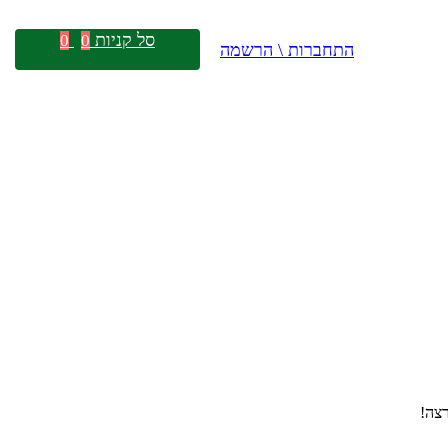
סל קניות
0
0
התחברות \ הרשמה
צה!