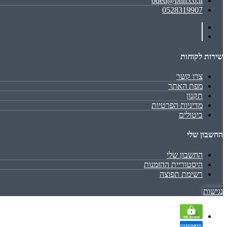
oded@pnh.co.il
0528319907
שירות לקוחות
צרו קשר
מפת האתר
תקנון
מדיניות הפרטיות
ביטולים
החשבון שלי
החשבון שלי
היסטוריית ההזמנות
רשימת תפוצה
נגישות