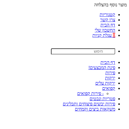
מוצר נוסף בהצלחה
קטגוריות
צרו קשר
דף הבית
החשבון שלי
0
עגלת קניות
דף הבית
פינת המבצעים!
פירות
ירקות
ירקות עלים
קפואים
- פירות קפואים
פטריות ונבטים
פירות יבשים פיצוחים ותבלינים
משקאות ביצים וקמחים