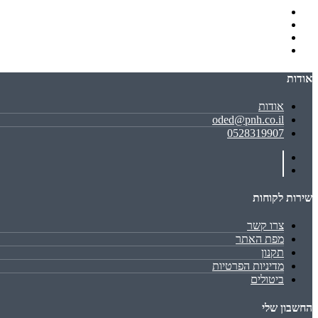
אודות
אודות
oded@pnh.co.il
0528319907
שירות לקוחות
צרו קשר
מפת האתר
תקנון
מדיניות הפרטיות
ביטולים
החשבון שלי