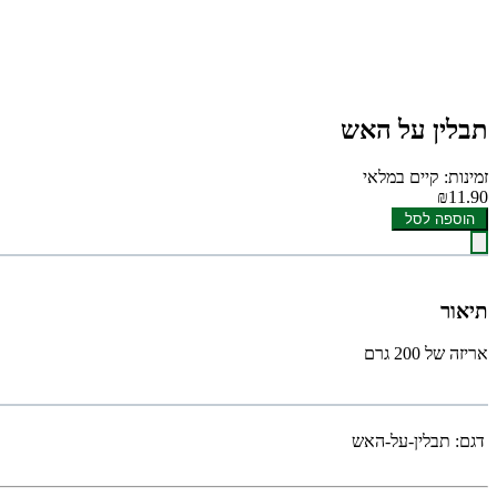
תבלין על האש
זמינות: קיים במלאי
₪11.90
הוספה לסל
תיאור
אריזה של 200 גרם
דגם:
תבלין-על-האש