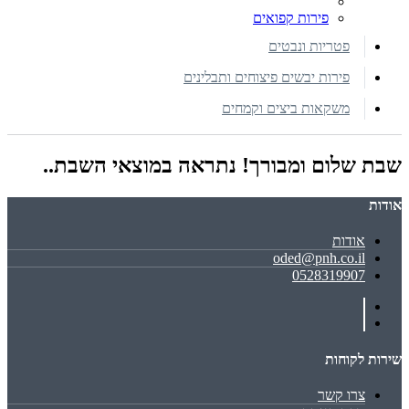
פירות קפואים
פטריות ונבטים
פירות יבשים פיצוחים ותבלינים
משקאות ביצים וקמחים
שבת שלום ומבורך! נתראה במוצאי השבת..
אודות
אודות
oded@pnh.co.il
0528319907
שירות לקוחות
צרו קשר