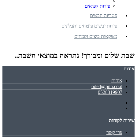
פירות קפואים
פטריות ונבטים
פירות יבשים פיצוחים ותבלינים
משקאות ביצים וקמחים
שבת שלום ומבורך! נתראה במוצאי השבת..
אודות
אודות
oded@pnh.co.il
0528319907
שירות לקוחות
צרו קשר