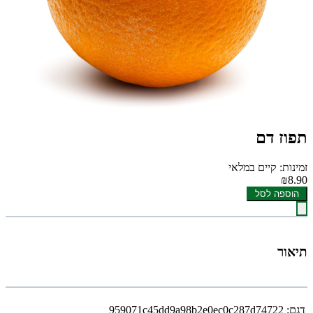
תפוז דם
זמינות: קיים במלאי
₪8.90
הוספה לסל
תיאור
דגם:
959071c45dd9a98b2e0ec0c287d74722